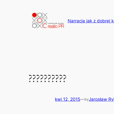
Przejdź
do
treści
Narracja jak z dobrej k
??????????
kwi 12, 2015
—
Jarosław R
by