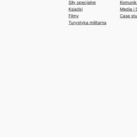
Siły specjalne
Komunik
Książki
Media i 
Filmy
Case st
Turystyka militarna