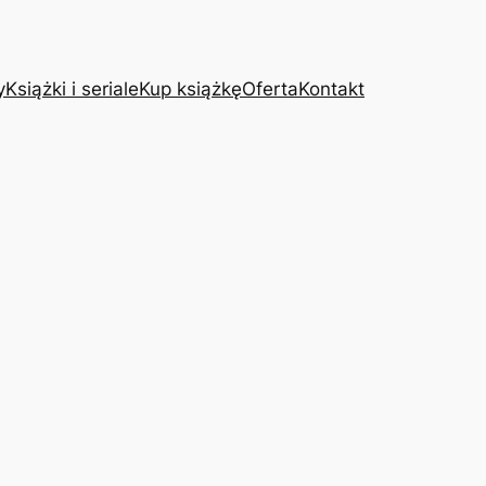
y
Książki i seriale
Kup książkę
Oferta
Kontakt