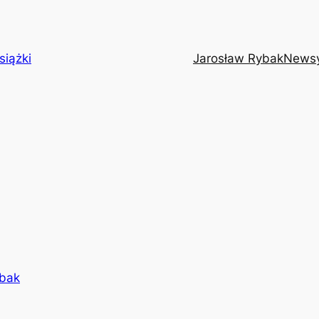
siążki
Jarosław Rybak
News
ybak