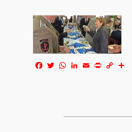
Facebook
Twitter
WhatsApp
LinkedIn
Email
Print
Cop
S
Lin