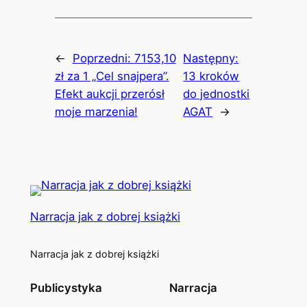
←
Poprzedni:
7153,10
Następny:
zł za 1 „Cel snajpera”.
13 kroków
Efekt aukcji przerósł
do jednostki
moje marzenia!
AGAT
→
Narracja jak z dobrej książki
Narracja jak z dobrej książki
Publicystyka
Narracja