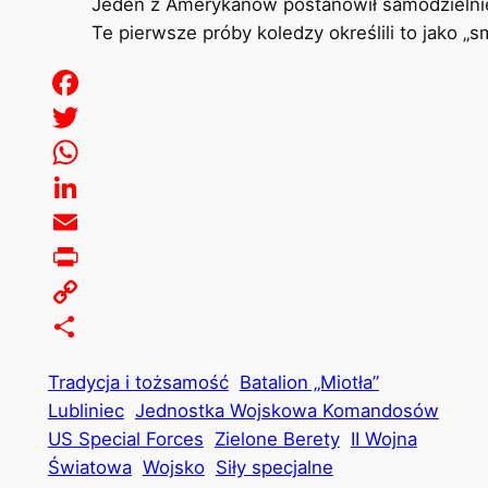
Jeden z Amerykanów postanowił samodzielni
Te pierwsze próby koledzy określili to jako „
Facebook
Twitter
WhatsApp
LinkedIn
Email
Print
Copy
Link
Share
Tradycja i tożsamość
Batalion „Miotła”
Lubliniec
Jednostka Wojskowa Komandosów
US Special Forces
Zielone Berety
II Wojna
Światowa
Wojsko
Siły specjalne