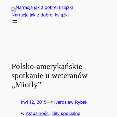
Przejdź
do
Narracja jak z dobrej książki
treści
Polsko-amerykańskie
spotkanie u weteranów
„Miotły”
kwi 12, 2015
—
Jarosław Rybak
by
w
Aktualności
, 
Siły specjalne