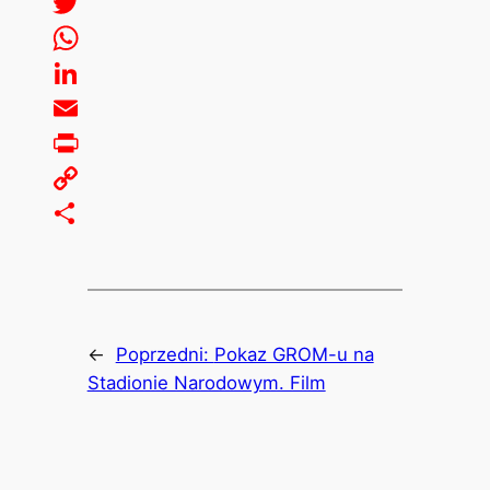
Facebook
Twitter
WhatsApp
LinkedIn
Email
Print
Copy
Link
Share
←
Poprzedni:
Pokaz GROM-u na
Stadionie Narodowym. Film