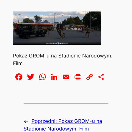
Pokaz GROM-u na Stadionie Narodowym.
Film
Facebook
Twitter
WhatsApp
LinkedIn
Email
Print
Copy
Share
Link
←
Poprzedni:
Pokaz GROM-u na
Stadionie Narodowym. Film