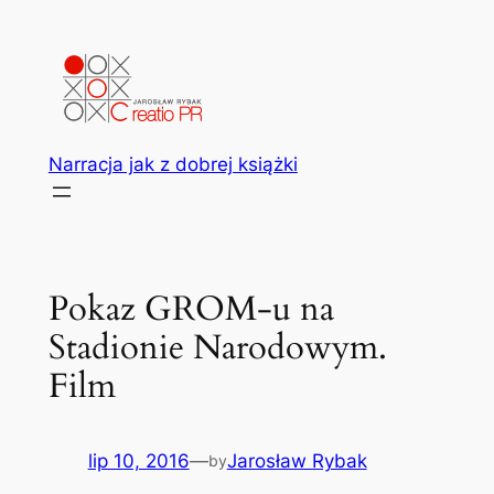
Przejdź
do
treści
Narracja jak z dobrej książki
Pokaz GROM-u na
Stadionie Narodowym.
Film
lip 10, 2016
—
Jarosław Rybak
by