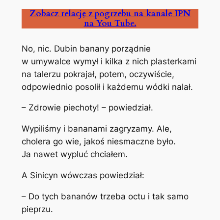
Zobacz relację z pogrzebu na kanale IPN
na You Tube.
No, nic. Dubin banany porządnie
w umywalce wymył i kilka z nich plasterkami
na talerzu pokrajał, potem, oczywiście,
odpowiednio posolił i każdemu wódki nalał.
– Zdrowie piechoty! – powiedział.
Wypiliśmy i bananami zagryzamy. Ale,
cholera go wie, jakoś niesmaczne było.
Ja nawet wypluć chciałem.
A Sinicyn wówczas powiedział:
– Do tych bananów trzeba octu i tak samo
pieprzu.