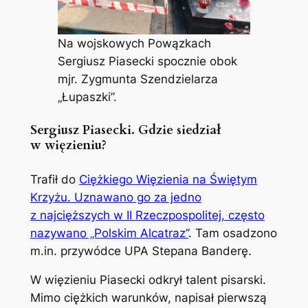
Na wojskowych Powązkach
Sergiusz Piasecki spocznie obok
mjr. Zygmunta Szendzielarza
„Łupaszki”.
Sergiusz Piasecki. Gdzie siedział
w więzieniu?
Trafił do
Ciężkiego Więzienia na Świętym
Krzyżu. Uznawano go za jedno
z najcięższych w II Rzeczpospolitej, często
nazywano „Polskim Alcatraz”
. Tam osadzono
m.in. przywódce UPA Stepana Banderę.
W więzieniu Piasecki odkrył talent pisarski.
Mimo ciężkich warunków, napisał pierwszą