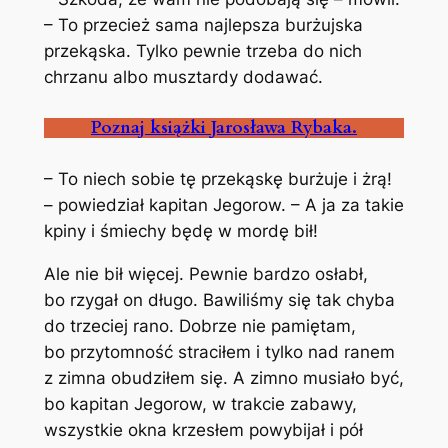
– To przecież sama najlepsza burżujska
przekąska. Tylko pewnie trzeba do nich
chrzanu albo musztardy dodawać.
Poznaj książki Jarosława Rybaka.
– To niech sobie tę przekąskę burżuje i żrą!
– powiedział kapitan Jegorow. – A ja za takie
kpiny i śmiechy będę w mordę bił!
Ale nie bił więcej. Pewnie bardzo osłabł,
bo rzygał on długo. Bawiliśmy się tak chyba
do trzeciej rano. Dobrze nie pamiętam,
bo przytomność straciłem i tylko nad ranem
z zimna obudziłem się. A zimno musiało być,
bo kapitan Jegorow, w trakcie zabawy,
wszystkie okna krzesłem powybijał i pół