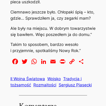
pieca uszkodził.
Ciemnawo jeszcze było. Chłopaki śpią – kto,
gdzie… Sprawdziłem ja, czy zegarki mam?
Ale były na miejscu. W dobrym towarzystwie
się bawiłem. Więc poszedłem ja do domu.”
Takim to sposobem, bardzo wesoło
i przyjemnie, spotkaliśmy Nowy Rok.”
Facebook
Twitter
WhatsApp
LinkedIn
Email
Print
Copy
Share
Link
II Wojna Światowa
Wojsko
Tradycja i
tożsamość
Rozmaitości
Sergiusz Piasecki