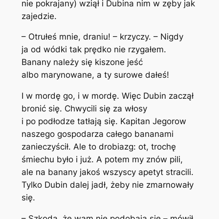
nie pokrajany) wziął i Dubina nim w zęby jak
zajedzie.
– Otrułeś mnie, draniu! – krzyczy. – Nigdy
ja od wódki tak prędko nie rzygałem.
Banany należy się kiszone jeść
albo marynowane, a ty surowe dałeś!
I w mordę go, i w mordę. Więc Dubin zaczął
bronić się. Chwycili się za włosy
i po podłodze tatłają się. Kapitan Jegorow
naszego gospodarza całego bananami
zanieczyścił. Ale to drobiazg: ot, trochę
śmiechu było i już. A potem my znów pili,
ale na banany jakoś wszyscy apetyt stracili.
Tylko Dubin dalej jadł, żeby nie zmarnowały
się.
– Szkoda, że wam nie podobają się – mówił.