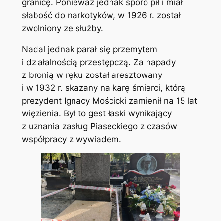
granicę. Ponieważ jednak sporo pił i miał
słabość do narkotyków, w 1926 r. został
zwolniony ze służby.
Nadal jednak parał się przemytem
i działalnością przestępczą. Za napady
z bronią w ręku został aresztowany
i w 1932 r. skazany na karę śmierci, którą
prezydent Ignacy Mościcki zamienił na 15 lat
więzienia. Był to gest łaski wynikający
z uznania zasług Piaseckiego z czasów
współpracy z wywiadem.