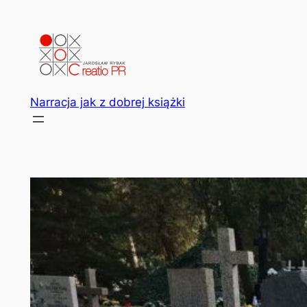
Przejdź
do
treści
Narracja jak z dobrej książki