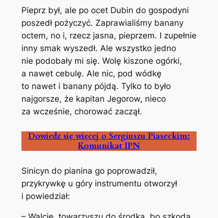
Pieprz był, ale po ocet Dubin do gospodyni
poszedł pożyczyć. Zaprawialiśmy banany
octem, no i, rzecz jasna, pieprzem. I zupełnie
inny smak wyszedł. Ale wszystko jedno
nie podobały mi się. Wolę kiszone ogórki,
a nawet cebulę. Ale nic, pod wódkę
to nawet i banany pójdą. Tylko to było
najgorsze, że kapitan Jegorow, nieco
za wcześnie, chorować zaczął.
Dowiedz się więcej o Sergiuszu Piaseckim:
Komunikat IPN
Sinicyn do pianina go poprowadził,
przykrywkę u góry instrumentu otworzył
i powiedział:
– Walcie, towarzyszu do środka, bo szkoda