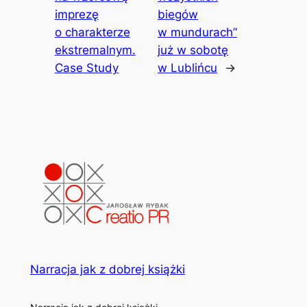
imprezę
biegów
o charakterze
w mundurach”
ekstremalnym.
już w sobotę
Case Study
w Lublińcu
→
Narracja jak z dobrej książki