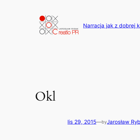
Przejdź
do
treści
Narracja jak z dobrej k
Okl
lis 29, 2015
—
Jarosław Ry
by