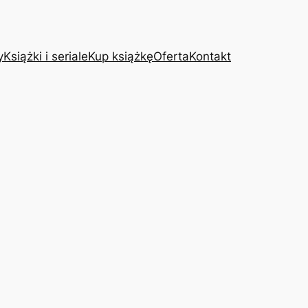
y
Książki i seriale
Kup książkę
Oferta
Kontakt