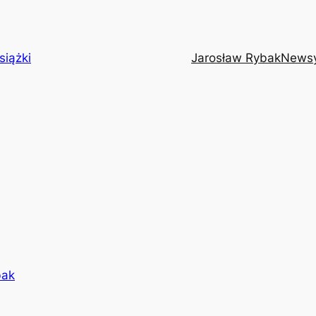
siążki
Jarosław Rybak
News
bak