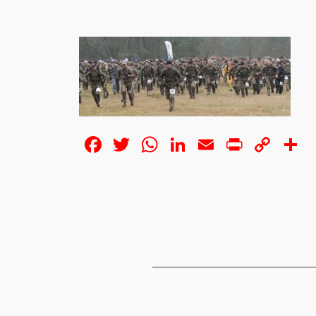
Facebook
Twitter
WhatsApp
LinkedIn
Email
Print
Cop
S
Lin