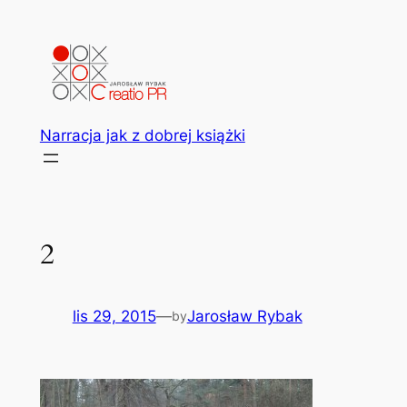
Przejdź
do
treści
Narracja jak z dobrej książki
2
lis 29, 2015
—
Jarosław Rybak
by