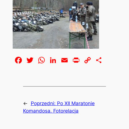
Facebook
Twitter
WhatsApp
LinkedIn
Email
Print
Copy
Share
Link
←
Poprzedni:
Po XII Maratonie
Komandosa. Fotorelacja