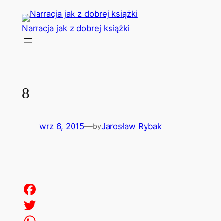
Przejdź
do
Narracja jak z dobrej książki
treści
8
wrz 6, 2015
—
Jarosław Rybak
by
Facebook
Twitter