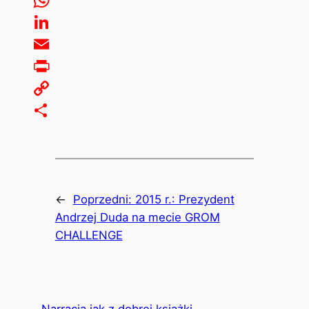
WhatsApp
LinkedIn
Email
Print
Copy
Link
Share
←
Poprzedni:
2015 r.: Prezydent
Andrzej Duda na mecie GROM
CHALLENGE