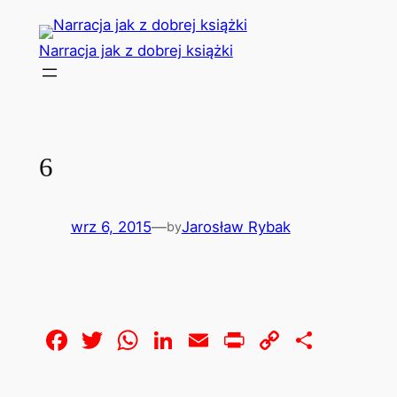
Przejdź
do
Narracja jak z dobrej książki
treści
6
wrz 6, 2015
—
Jarosław Rybak
by
Facebook
Twitter
WhatsApp
LinkedIn
Email
Print
Copy
Share
Link