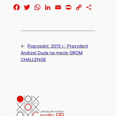
Facebook
Twitter
WhatsApp
LinkedIn
Email
Print
Copy
Share
Link
←
Poprzedni:
2015 r.: Prezydent
Andrzej Duda na mecie GROM
CHALLENGE