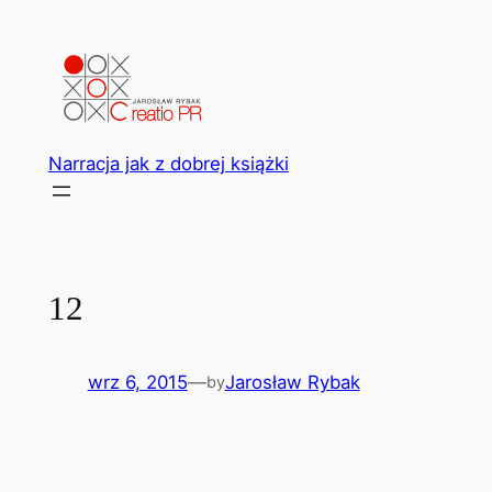
Przejdź
do
treści
Narracja jak z dobrej książki
12
wrz 6, 2015
—
Jarosław Rybak
by