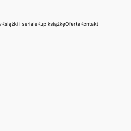
y
Książki i seriale
Kup książkę
Oferta
Kontakt