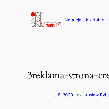
Przejdź
do
treści
Narracja jak z dobrej k
3reklama-strona-cre
lis 8, 2020
—
Jarosław Ryb
by