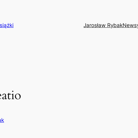
siążki
Jarosław Rybak
News
atio
ak