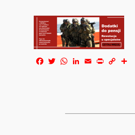
Facebook
Twitter
WhatsApp
LinkedIn
Email
Print
Cop
S
Lin