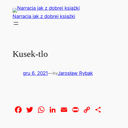
Przejdź
do
Narracja jak z dobrej książki
treści
Kusek-tlo
gru 6, 2021
—
Jarosław Rybak
by
Facebook
Twitter
WhatsApp
LinkedIn
Email
Print
Copy
Share
Link