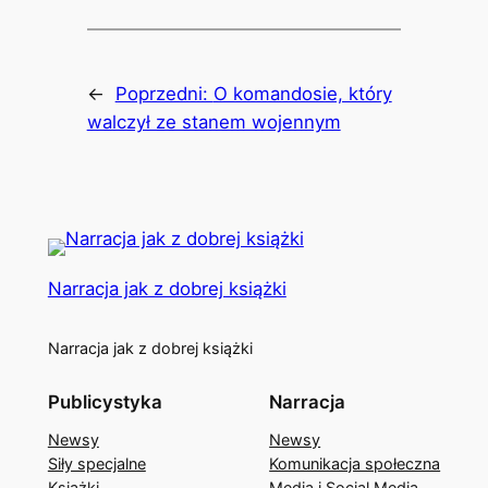
←
Poprzedni:
O komandosie, który
walczył ze stanem wojennym
Narracja jak z dobrej książki
Narracja jak z dobrej książki
Publicystyka
Narracja
Newsy
Newsy
Siły specjalne
Komunikacja społeczna
Książki
Media i Social Media