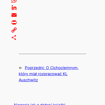
WhatsApp
LinkedIn
Email
Print
Copy
Link
Share
←
Poprzedni:
O Cichociemnym,
który miał rozpracować KL
Auschwitz