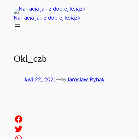
Przejdź
do
Narracja jak z dobrej książki
treści
Okl_czb
kwi 22, 2021
—
Jarosław Rybak
by
Facebook
Twitter