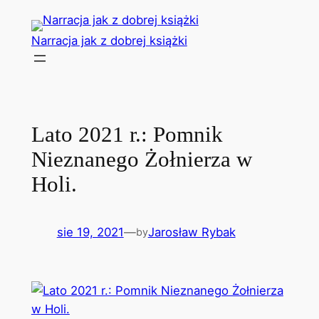
Przejdź
do
Narracja jak z dobrej książki
treści
Lato 2021 r.: Pomnik
Nieznanego Żołnierza w
Holi.
sie 19, 2021
—
Jarosław Rybak
by