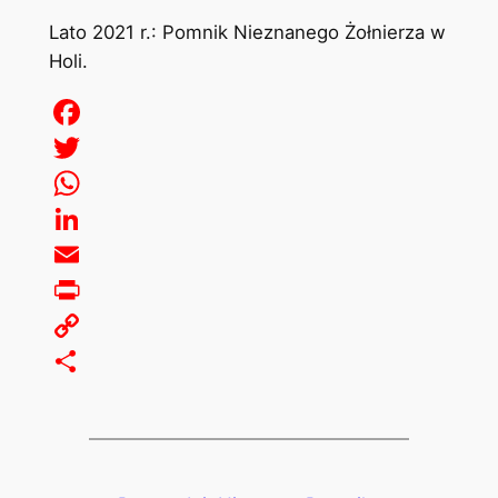
Lato 2021 r.: Pomnik Nieznanego Żołnierza w
Holi.
Facebook
Twitter
WhatsApp
LinkedIn
Email
Print
Copy
Link
Share