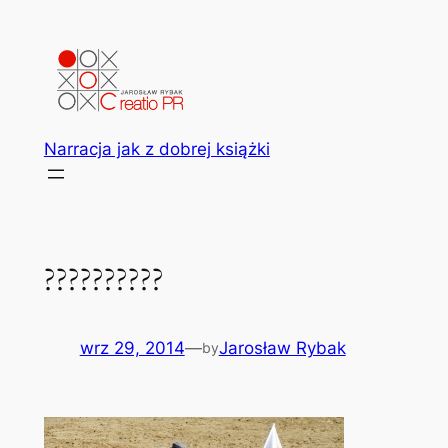
Przejdź
do
treści
Narracja jak z dobrej książki
??????????
wrz 29, 2014
—
Jarosław Rybak
by