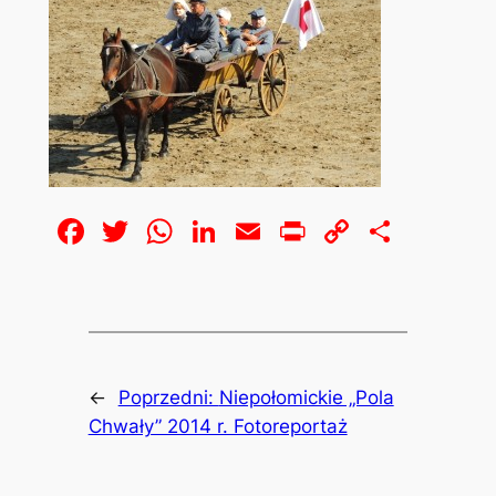
Facebook
Twitter
WhatsApp
LinkedIn
Email
Print
Copy
Share
Link
←
Poprzedni:
Niepołomickie „Pola
Chwały” 2014 r. Fotoreportaż