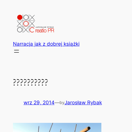
Przejdź
do
treści
Narracja jak z dobrej książki
??????????
wrz 29, 2014
—
Jarosław Rybak
by