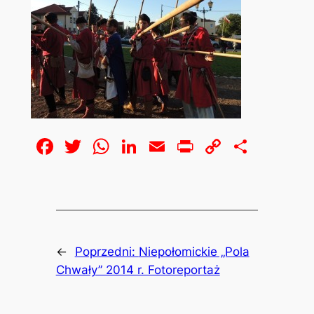
Facebook
Twitter
WhatsApp
LinkedIn
Email
Print
Copy
Share
Link
←
Poprzedni:
Niepołomickie „Pola
Chwały” 2014 r. Fotoreportaż