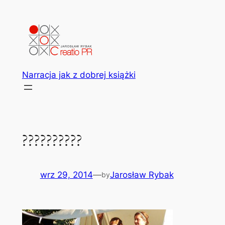
Przejdź
do
treści
Narracja jak z dobrej książki
??????????
wrz 29, 2014
—
Jarosław Rybak
by