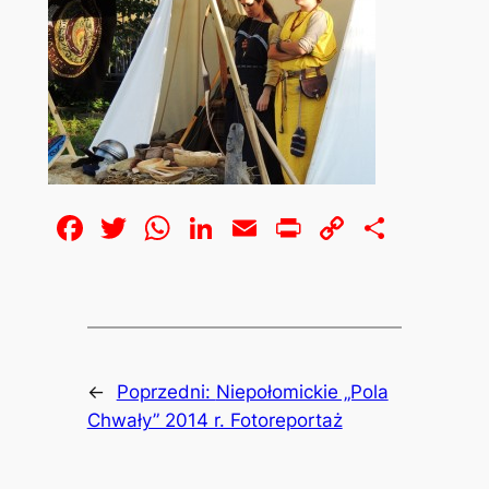
Facebook
Twitter
WhatsApp
LinkedIn
Email
Print
Copy
Share
Link
←
Poprzedni:
Niepołomickie „Pola
Chwały” 2014 r. Fotoreportaż