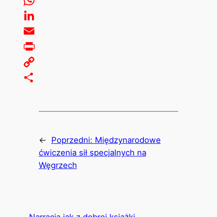
WhatsApp
LinkedIn
Email
Print
Copy
Link
Share
←
Poprzedni:
Międzynarodowe
ćwiczenia sił specjalnych na
Węgrzech