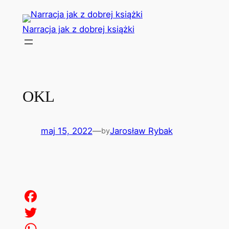
Przejdź
do
Narracja jak z dobrej książki
treści
OKL
maj 15, 2022
—
Jarosław Rybak
by
Facebook
Twitter