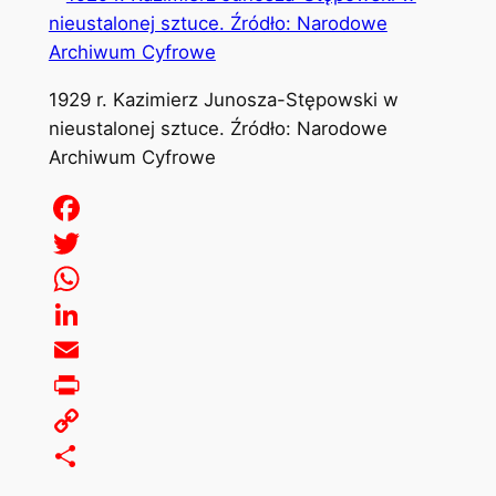
1929 r. Kazimierz Junosza-Stępowski w
nieustalonej sztuce. Źródło: Narodowe
Archiwum Cyfrowe
Facebook
Twitter
WhatsApp
LinkedIn
Email
Print
Copy
Link
Share