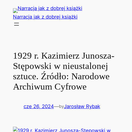
Przejdź
do
Narracja jak z dobrej książki
treści
1929 r. Kazimierz Junosza-
Stępowski w nieustalonej
sztuce. Źródło: Narodowe
Archiwum Cyfrowe
cze 26, 2024
—
Jarosław Rybak
by