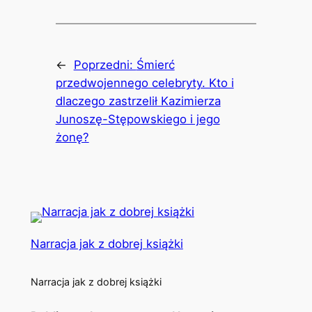
←
Poprzedni:
Śmierć
przedwojennego celebryty. Kto i
dlaczego zastrzelił Kazimierza
Junoszę-Stępowskiego i jego
żonę?
Narracja jak z dobrej książki
Narracja jak z dobrej książki