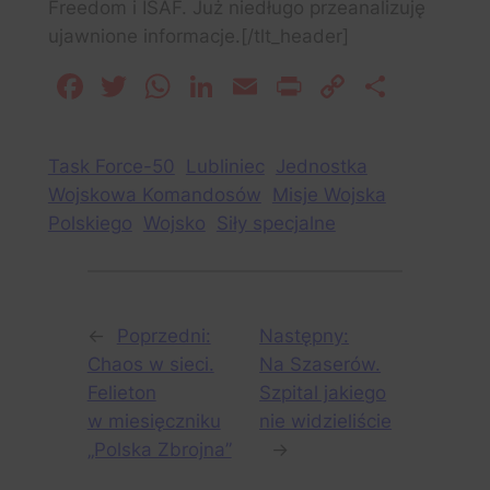
Freedom i ISAF. Już niedługo przeanalizuję
ujawnione informacje.[/tlt_header]
Facebook
Twitter
WhatsApp
LinkedIn
Email
Print
Copy
Share
Link
Task Force-50
Lubliniec
Jednostka
Wojskowa Komandosów
Misje Wojska
Polskiego
Wojsko
Siły specjalne
←
Poprzedni:
Następny:
Chaos w sieci.
Na Szaserów.
Felieton
Szpital jakiego
w miesięczniku
nie widzieliście
„Polska Zbrojna”
→