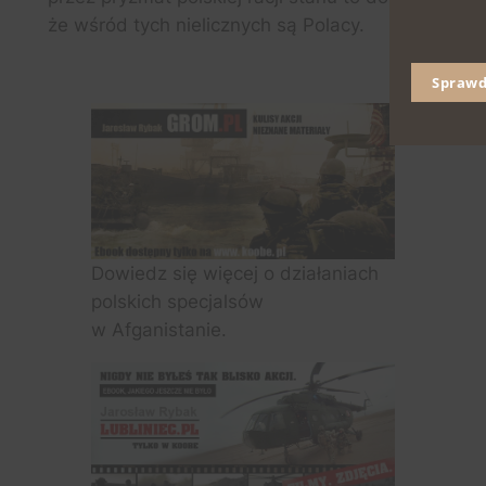
że wśród tych nielicznych są Polacy.
Sprawd
Dowiedz się więcej o działaniach
polskich specjalsów
w Afganistanie.