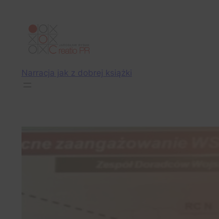
Przejdź
do
treści
Narracja jak z dobrej książki