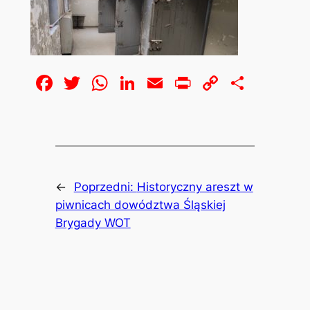
Facebook
Twitter
WhatsApp
LinkedIn
Email
Print
Copy
Share
Link
←
Poprzedni:
Historyczny areszt w
piwnicach dowództwa Śląskiej
Brygady WOT