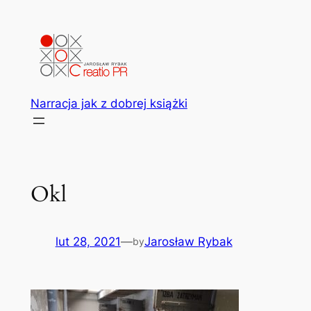
Przejdź
do
treści
Narracja jak z dobrej książki
Okl
lut 28, 2021
—
Jarosław Rybak
by