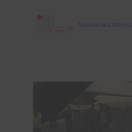
Przejdź
do
treści
Narracja jak z dobrej k