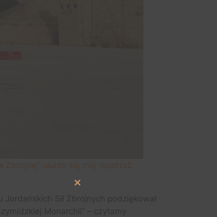
Zbrojnej” ukaże się mój reportaż
Close
this
iu Jordańskich Sił Zbrojnych podziękował
module
zymidzkiej Monarchii” – czytamy