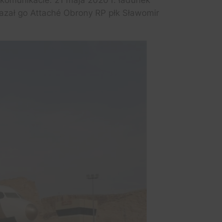
komunikacie. 21 maja 2020 r. ładunek
azał go Attaché Obrony RP płk Sławomir