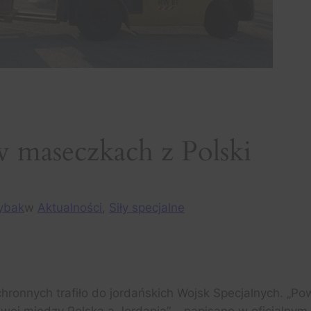
 w maseczkach z Polski
ybak
w
Aktualności
, 
Siły specjalne
hronnych trafiło do jordańskich Wojsk Specjalnych. „Po