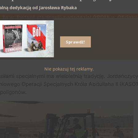
ualną dedykacją od Jarosława Rybaka
, że w Jordanii stacjonuje pododdział GROM-u. Oficjalni
ku lat ten kraj objęty jest zasięgiem Polskiego Kontyn
u, Jordańskie Królestwo Haszymidzkie, Państwo Katar i
tualne postanowienie Prezydenta RP w tej sprawie obowi
Sprawdź!
eczek odbierali jordańscy specjalsi, ale jego część na
Nie pokazuj tej reklamy.
 siłami specjalnymi ma wieloletnią tradycję. Jordańczy
owego Operacji Specjalnych Króla Abdullaha II (KASOT
 poligonów.