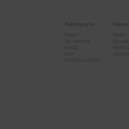
Publicystyka
Narrac
Newsy
Newsy
Siły specjalne
Komunik
Książki
Media i 
Filmy
Case st
Turystyka militarna