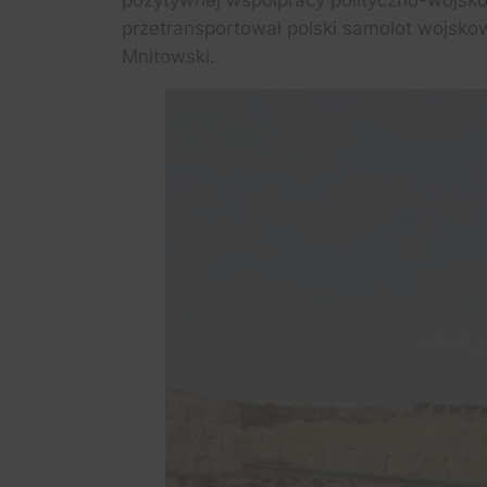
pozytywnej współpracy polityczno-wojsko
przetransportował polski samolot wojsk
Mnitowski.