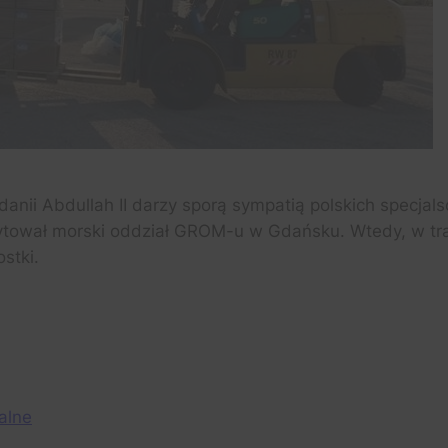
Jordanii Abdullah II darzy sporą sympatią polskich specj
izytował morski oddział GROM-u w Gdańsku. Wtedy, w tr
stki.
y
hare
k
jalne