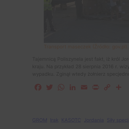
Transport maseczek (Źródło: gov.pl).
Tajemnicą Poliszynela jest fakt, iż król 
kraju. Na przykład 28 sierpnia 2016 r. w
wypadku. Zginął wtedy żołnierz specjedno
Facebook
Twitter
WhatsApp
LinkedIn
Email
Print
Cop
S
Lin
GROM
Irak
KASOTC
Jordania
Siły spec