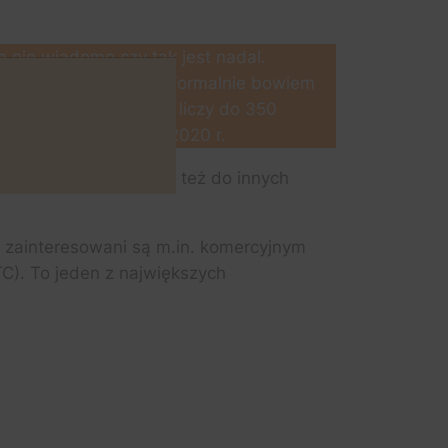
e nie wiadomo czy tak jest nadal.
gentu Wojskowego Irak. Formalnie bowiem
 Państwo Kuwejt. PKW liczy do 350
ązuje do 30 czerwca 2020 r.
jprawdopodobniej trafi też do innych
cy zainteresowani są m.in. komercyjnym
C). To jeden z największych