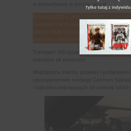
w komunikacie w portalu gov.pl.
Tylko tutaj z indywid
W lutym 2017 r. „Rzeczpospolita” ujawniła
Teoretycznie to możliwe, ponieważ od kil
obszar PKW Irak obejmuje Republikę Irak
żołnierzy i pracowników cywilnych, a ak
Transport 100 tysięcy certyfikowanych mas
rodzajów sił zbrojnych.
Współpraca miedzy polskimi i jordańskimi
udostępnieniem swojego Centrum Szkoleni
i najnowocześniejszych na świecie takich