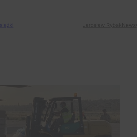
siążki
Jarosław Rybak
News