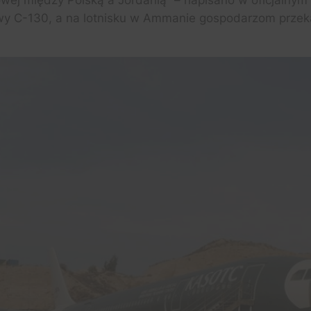
wej między Polską a Jordanią” – napisano w oficjalnym 
owy C-130, a na lotnisku w Ammanie gospodarzom przek