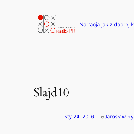
Przejdź
do
treści
Narracja jak z dobrej k
Slajd10
sty 24, 2016
—
Jarosław R
by