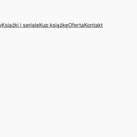
y
Książki i seriale
Kup książkę
Oferta
Kontakt