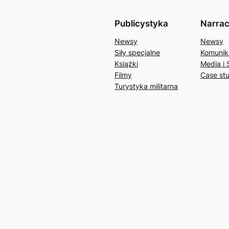
Publicystyka
Narrac
Newsy
Newsy
Siły specjalne
Komunik
Książki
Media i 
Filmy
Case st
Turystyka militarna