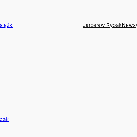
siążki
Jarosław Rybak
News
ybak