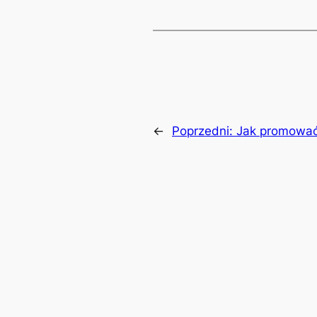
←
Poprzedni:
Jak promować