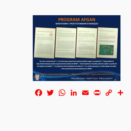
Facebook
Twitter
WhatsApp
LinkedIn
Email
Print
Cop
S
Lin