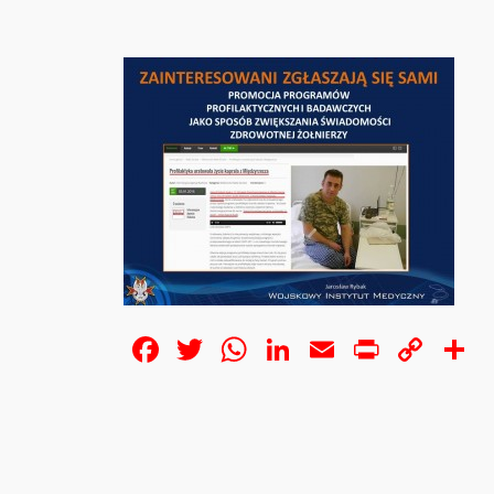
Facebook
Twitter
WhatsApp
LinkedIn
Email
Print
Cop
S
Lin