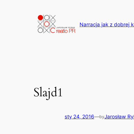
Przejdź
do
treści
Narracja jak z dobrej k
Slajd1
sty 24, 2016
—
Jarosław R
by