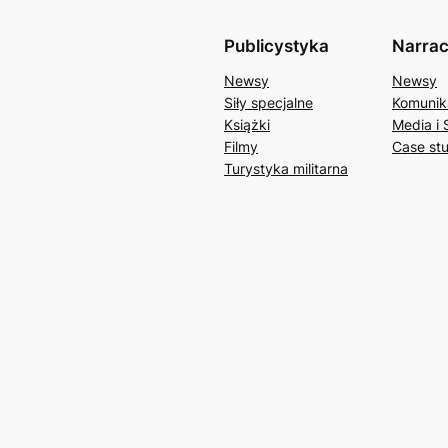
Publicystyka
Narrac
Newsy
Newsy
Siły specjalne
Komunik
Książki
Media i 
Filmy
Case st
Turystyka militarna