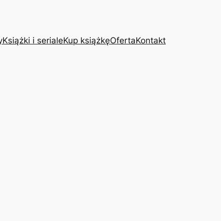
y
Książki i seriale
Kup książkę
Oferta
Kontakt