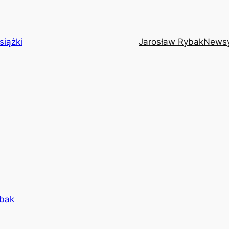
siążki
Jarosław Rybak
News
ybak