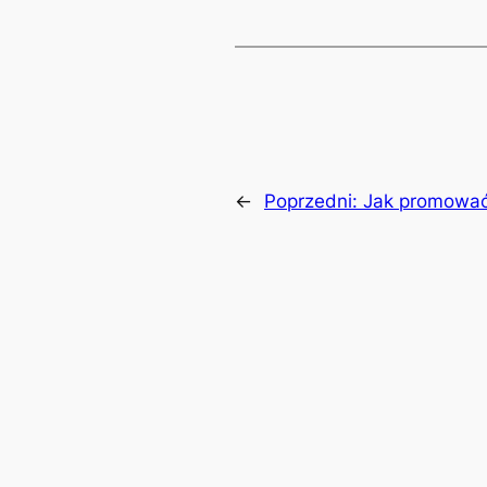
←
Poprzedni:
Jak promować