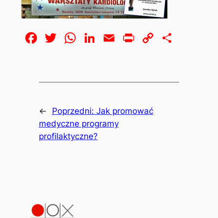
Facebook
Twitter
WhatsApp
LinkedIn
Email
Print
Copy
Share
Link
←
Poprzedni:
Jak promować
medyczne programy
profilaktyczne?