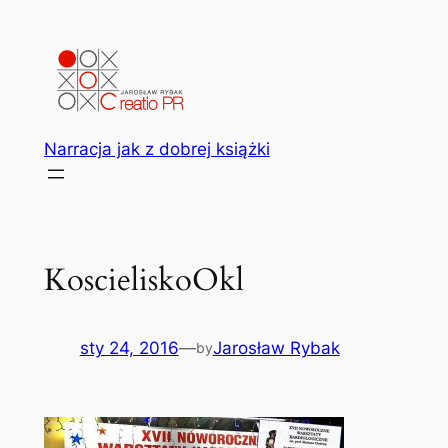
Przejdź
do
treści
Narracja jak z dobrej książki
KoscieliskoOkl
sty 24, 2016
—
Jarosław Rybak
by