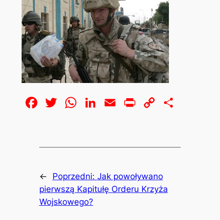
Facebook
Twitter
WhatsApp
LinkedIn
Email
Print
Copy
Share
Link
←
Poprzedni:
Jak powoływano
pierwszą Kapitułę Orderu Krzyża
Wojskowego?