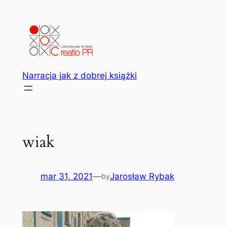
Przejdź
do
treści
Narracja jak z dobrej książki
wiak
mar 31, 2021
—
Jarosław Rybak
by