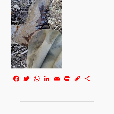
Facebook
Twitter
WhatsApp
LinkedIn
Email
Print
Copy
Share
Link