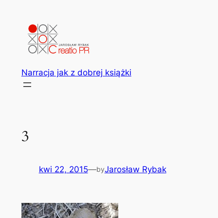
Przejdź
do
treści
Narracja jak z dobrej książki
3
kwi 22, 2015
—
Jarosław Rybak
by