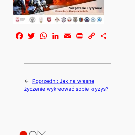
Facebook
Twitter
WhatsApp
LinkedIn
Email
Print
Copy
Share
Link
←
Poprzedni:
Jak na własne
życzenie wykreować sobie kryzys?