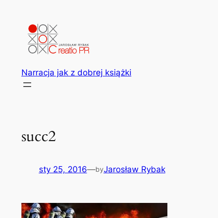
Przejdź
do
treści
Narracja jak z dobrej książki
succ2
sty 25, 2016
—
Jarosław Rybak
by