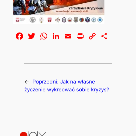
Facebook
Twitter
WhatsApp
LinkedIn
Email
Print
Copy
Share
Link
←
Poprzedni:
Jak na własne
życzenie wykreować sobie kryzys?