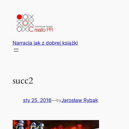
Przejdź
do
treści
Narracja jak z dobrej książki
succ2
sty 25, 2016
—
Jarosław Rybak
by