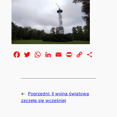
Facebook
Twitter
WhatsApp
LinkedIn
Email
Print
Copy
Share
Link
←
Poprzedni:
II wojna światowa
zaczęła się wcześniej