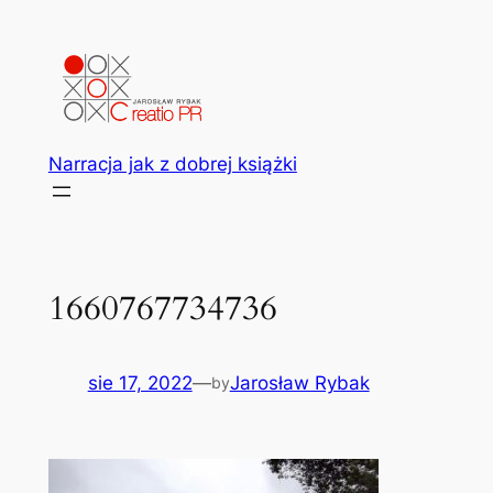
Przejdź
do
treści
Narracja jak z dobrej książki
1660767734736
sie 17, 2022
—
Jarosław Rybak
by