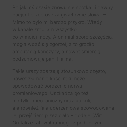
Po jakimś czasie znowu się spotkali i dawny
pacjent przeprosił za gwałtowne słowa. –
Mimo to było mi bardzo przykro. Wtedy
w kanale zrobiłam wszystko
co w mojej mocy. A on miał sporo szczęścia,
mogła wdać się zgorzel, a to groziło
amputacją kończyny, a nawet śmiercią –
podsumowuje pani Halina.
Takie urazy zdarzają stosunkowo często,
nawet złamanie kości ręki może
spowodować porażenie nerwu
promieniowego. Uszkadza go też
nie tylko mechaniczny uraz po kuli,
ale również fala uderzeniowa spowodowana
jej przejściem przez ciało – dodaje „Wir”.
On także ratował rannego z podobnym