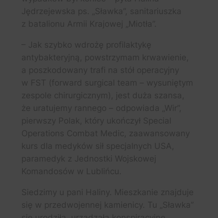
Jędrzejewska ps. „Sławka”, sanitariuszka
z batalionu Armii Krajowej „Miotła”.
– Jak szybko wdrożę profilaktykę
antybakteryjną, powstrzymam krwawienie,
a poszkodowany trafi na stół operacyjny
w FST (forward surgical team – wysuniętym
zespole chirurgicznym), jest duża szansa,
że uratujemy rannego – odpowiada „Wir”,
pierwszy Polak, który ukończył Special
Operations Combat Medic, zaawansowany
kurs dla medyków sił specjalnych USA,
paramedyk z Jednostki Wojskowej
Komandosów w Lublińcu.
Siedzimy u pani Haliny. Mieszkanie znajduje
się w przedwojennej kamienicy. Tu „Sławka”
się urodziła, urządzała konspiracyjne