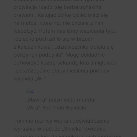
prowincja rządzi się barbarzyńskimi
prawami. Katując córkę ojciec mści się
na matce, która np. nie chciała z nim
współżyć. Potem mieliśmy wezwania typu
„dziecko postrzeliło się w brzuch
z kałasznikowa”, „dziewczynka oblała się
benzyną i podpaliła”. Mogę dokładnie
odtworzyć każdą sekundę lotu śmigłowca
i poszczególne etapy niesienia pomocy –
wyjawia „Wir”.
„Sławka” przymierza mundur
„Wira”. Fot. Piotr Bławicki
Pomimo różnicy wieku i doświadczenia
wyraźnie widać, że „Sławka” świetnie
rozumie dylematy współczesnych medyków.