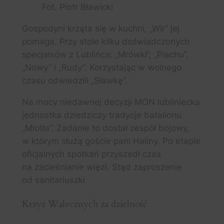
Fot. Piotr Bławicki
Gospodyni krząta się w kuchni, „Wir” jej
pomaga. Przy stole kilku doświadczonych
specjalsów z Lublińca: „Mrówki”, „Piachu”,
„Nowy” i „Rudy”. Korzystając w wolnego
czasu odwiedzili „Sławkę”.
Na mocy niedawnej decyzji MON lubliniecka
jednostka dziedziczy tradycje batalionu
„Miotła”. Zadanie to dostał zespół bojowy,
w którym służą goście pani Haliny. Po etapie
oficjalnych spotkań przyszedł czas
na zacieśnianie więzi. Stąd zaproszenie
od sanitariuszki.
Krzyż Walecznych za dzielność