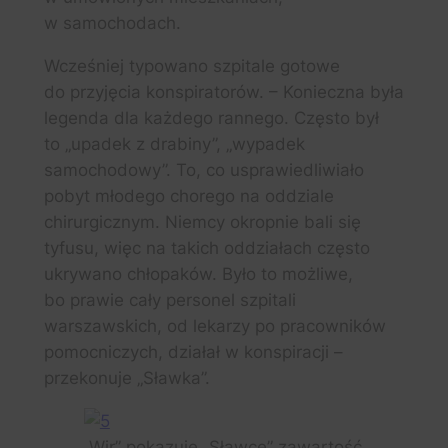
w samochodach.
Wcześniej typowano szpitale gotowe
do przyjęcia konspiratorów. – Konieczna była
legenda dla każdego rannego. Często był
to „upadek z drabiny”, „wypadek
samochodowy”. To, co usprawiedliwiało
pobyt młodego chorego na oddziale
chirurgicznym. Niemcy okropnie bali się
tyfusu, więc na takich oddziałach często
ukrywano chłopaków. Było to możliwe,
bo prawie cały personel szpitali
warszawskich, od lekarzy po pracowników
pomocniczych, działał w konspiracji –
przekonuje „Sławka”.
„Wir” pokazuje „Sławce” zawartość