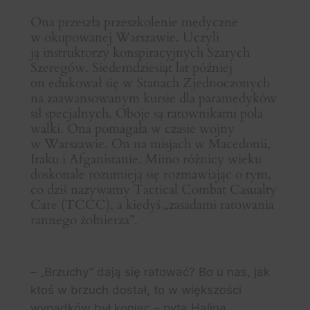
Ona przeszła przeszkolenie medyczne
w okupowanej Warszawie. Uczyli
ją instruktorzy konspiracyjnych Szarych
Szeregów. Siedemdziesiąt lat później
on edukował się w Stanach Zjednoczonych
na zaawansowanym kursie dla paramedyków
sił specjalnych. Oboje są ratownikami pola
walki. Ona pomagała w czasie wojny
w Warszawie. On na misjach w Macedonii,
Iraku i Afganistanie. Mimo różnicy wieku
doskonale rozumieją się rozmawiając o tym,
co dziś nazywamy Tactical Combat Casualty
Care (TCCC), a kiedyś „zasadami ratowania
rannego żołnierza”.
– „Brzuchy” dają się ratować? Bo u nas, jak
ktoś w brzuch dostał, to w większości
wypadków był koniec – pyta Halina