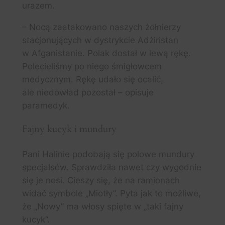
urazem.
– Nocą zaatakowano naszych żołnierzy
stacjonujących w dystrykcie Adżiristan
w Afganistanie. Polak dostał w lewą rękę.
Polecieliśmy po niego śmigłowcem
medycznym. Rękę udało się ocalić,
ale niedowład pozostał – opisuje
paramedyk.
Fajny kucyk i mundury
Pani Halinie podobają się polowe mundury
specjalsów. Sprawdziła nawet czy wygodnie
się je nosi. Cieszy się, że na ramionach
widać symbole „Miotły”. Pyta jak to możliwe,
że „Nowy” ma włosy spięte w „taki fajny
kucyk”.