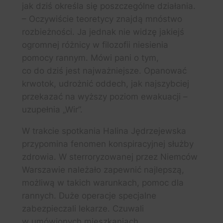
jak dziś określa się poszczególne działania.
– Oczywiście teoretycy znajdą mnóstwo
rozbieżności. Ja jednak nie widzę jakiejś
ogromnej różnicy w filozofii niesienia
pomocy rannym. Mówi pani o tym,
co do dziś jest najważniejsze. Opanować
krwotok, udrożnić oddech, jak najszybciej
przekazać na wyższy poziom ewakuacji –
uzupełnia „Wir”.
W trakcie spotkania Halina Jędrzejewska
przypomina fenomen konspiracyjnej służby
zdrowia. W sterroryzowanej przez Niemców
Warszawie należało zapewnić najlepszą,
możliwą w takich warunkach, pomoc dla
rannych. Duże operacje specjalne
zabezpieczali lekarze. Czuwali
w umówionych mieszkaniach,