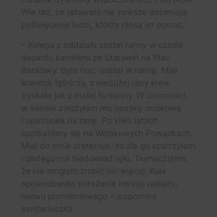
Wie też, że ratowani nie zawsze doceniają
poświęcenie ludzi, którzy niosą im pomoc.
– Kolega z oddziału został ranny w czasie
desantu kanałami ze Starówki na Plac
Bankowy. Była noc, dostał w ramię. Miał
krwotok tętniczy, z niedużej rany krew
tryskała jak z małej fontanny. W ciemności,
w kanale założyłam mu opaskę uciskową
i opatrunek na ranę. Po kilku latach
spotkaliśmy się na Wojskowych Powązkach.
Miał do mnie pretensje, że źle go opatrzyłam
i dlatego ma niedowład ręki. Tłumaczyłam,
że nie mogłam zrobić nic więcej. Kula
spowodowała porażenie nervus radialis,
nerwu promieniowego – wspomina
sanitariuszka.