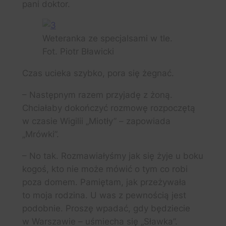
pani doktor.
Weteranka ze specjalsami w tle.
Fot. Piotr Bławicki
Czas ucieka szybko, pora się żegnać.
– Następnym razem przyjadę z żoną.
Chciałaby dokończyć rozmowę rozpoczętą
w czasie Wigilii „Miotły” – zapowiada
„Mrówki”.
– No tak. Rozmawiałyśmy jak się żyje u boku
kogoś, kto nie może mówić o tym co robi
poza domem. Pamiętam, jak przeżywała
to moja rodzina. U was z pewnością jest
podobnie. Proszę wpadać, gdy będziecie
w Warszawie – uśmiecha się „Sławka”.