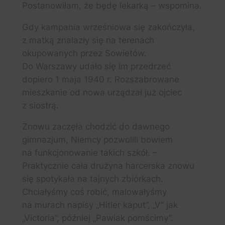
Postanowiłam, że będę lekarką – wspomina.
Gdy kampania wrześniowa się zakończyła,
z matką znalazły się na terenach
okupowanych przez Sowietów.
Do Warszawy udało się im przedrzeć
dopiero 1 maja 1940 r. Rozszabrowane
mieszkanie od nowa urządzał już ojciec
z siostrą.
Znowu zaczęła chodzić do dawnego
gimnazjum, Niemcy pozwolili bowiem
na funkcjonowanie takich szkół. –
Praktycznie cała drużyna harcerska znowu
się spotykała na tajnych zbiórkach.
Chciałyśmy coś robić, malowałyśmy
na murach napisy „Hitler kaput”, „V” jak
„Victoria”, później „Pawiak pomścimy”.