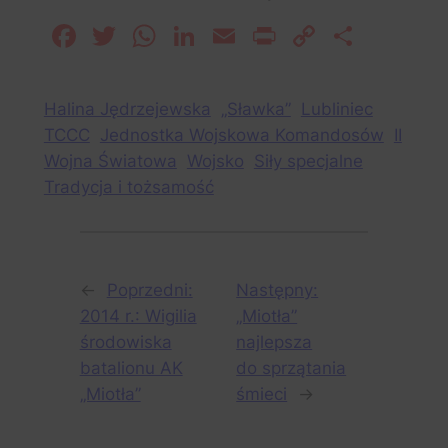
Facebook
Twitter
WhatsApp
LinkedIn
Email
Print
Copy
Share
Link
Halina Jędrzejewska
„Sławka”
Lubliniec
TCCC
Jednostka Wojskowa Komandosów
II
Wojna Światowa
Wojsko
Siły specjalne
Tradycja i tożsamość
←
Poprzedni:
Następny:
2014 r.: Wigilia
„Miotła”
środowiska
najlepsza
batalionu AK
do sprzątania
„Miotła”
śmieci
→