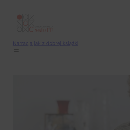
Przejdź
do
treści
Narracja jak z dobrej książki