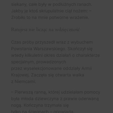
siekany, całe były w podłużnych ranach.
Jakby je ktoś skrupulatnie ciął nożem: –
Zrobiło to na mnie potworne wrażenie.
Ratujesz nie licząc na wdzięczność
Czas próby przyszedł wraz z wybuchem
Powstania Warszawskiego. Skończył się
wtedy kilkuletni okres działań o charakterze
specjalnym, prowadzonych
przez wyselekcjonowane oddziały Armii
Krajowej. Zaczęła się otwarta walka
z Niemcami.
– Pierwszą ranną, której udzielałam pomocy
była młoda dziewczyna z prawie oderwaną
nogą. Kończyna trzymała się
tylko na ścięgnach – opowiada.