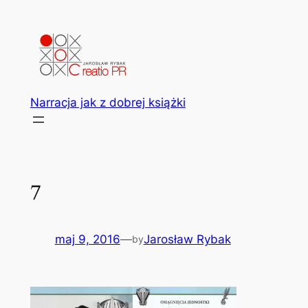
Przejdź
do
treści
Narracja jak z dobrej książki
7
maj 9, 2016
—
Jarosław Rybak
by