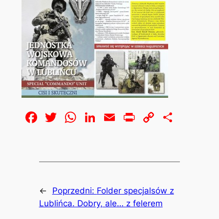
Facebook
Twitter
WhatsApp
LinkedIn
Email
Print
Copy
Share
Link
←
Poprzedni:
Folder specjalsów z
Lublińca. Dobry, ale… z felerem