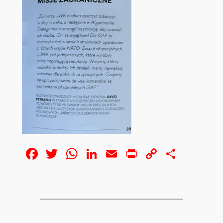
Facebook
Twitter
WhatsApp
LinkedIn
Email
Print
Copy
Share
Link