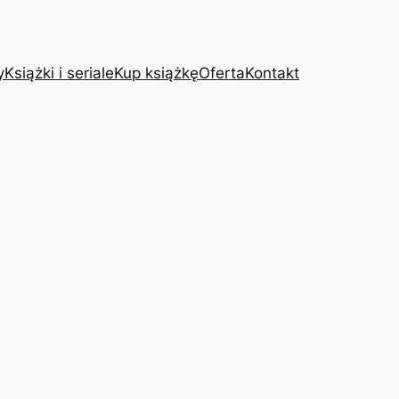
y
Książki i seriale
Kup książkę
Oferta
Kontakt