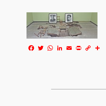
Facebook
Twitter
WhatsApp
LinkedIn
Email
Print
Cop
S
Lin