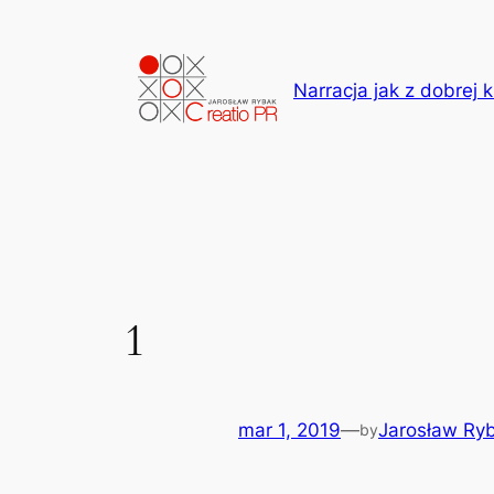
Przejdź
do
treści
Narracja jak z dobrej k
1
mar 1, 2019
—
Jarosław Ry
by