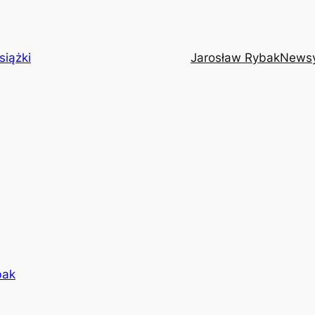
siążki
Jarosław Rybak
News
bak