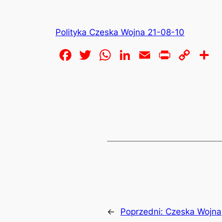
Polityka Czeska Wojna 21-08-10
Facebook
Twitter
WhatsApp
LinkedIn
Email
Print
Cop
S
Lin
←
Poprzedni:
Czeska Wojna