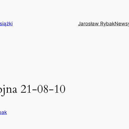
siążki
Jarosław Rybak
News
ojna 21-08-10
bak