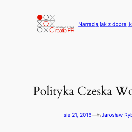
Przejdź
do
treści
Narracja jak z dobrej k
Polityka Czeska W
sie 21, 2016
—
Jarosław Ry
by