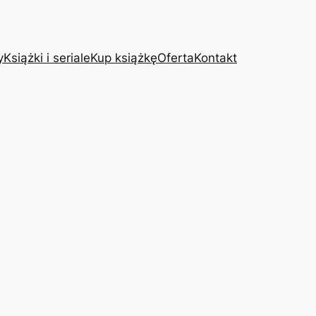
y
Książki i seriale
Kup książkę
Oferta
Kontakt