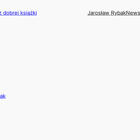
z dobrej książki
Jarosław Rybak
News
bak