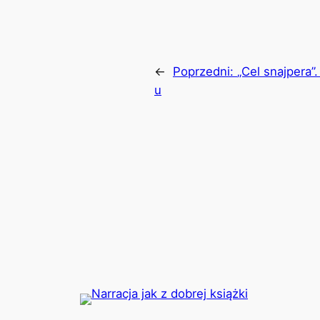
←
Poprzedni:
„Cel snajpera
u