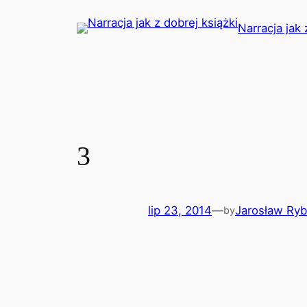
Przejdź
Narracja jak 
do
treści
3
lip 23, 2014
—
Jarosław Ry
by