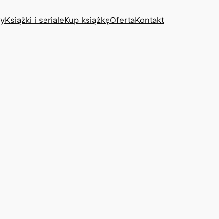
y
Książki i seriale
Kup książkę
Oferta
Kontakt