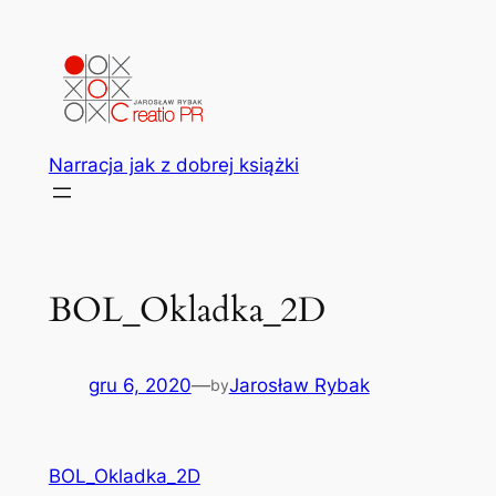
Przejdź
do
treści
Narracja jak z dobrej książki
BOL_Okladka_2D
gru 6, 2020
—
Jarosław Rybak
by
BOL_Okladka_2D