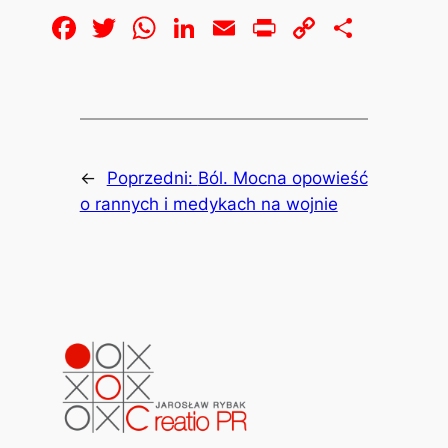
Facebook
Twitter
WhatsApp
LinkedIn
Email
Print
Copy
Share
Link
←
Poprzedni:
Ból. Mocna opowieść
o rannych i medykach na wojnie