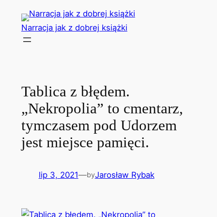
Przejdź
do
Narracja jak z dobrej książki
treści
Tablica z błędem.
„Nekropolia” to cmentarz,
tymczasem pod Udorzem
jest miejsce pamięci.
lip 3, 2021
—
Jarosław Rybak
by