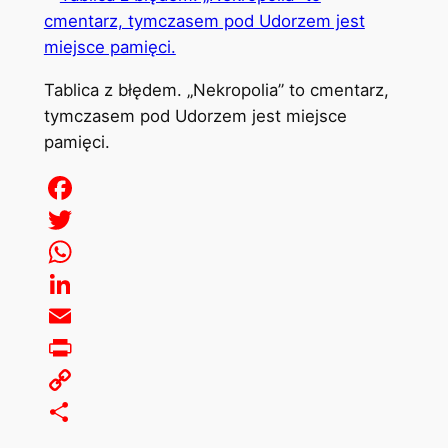
Tablica z błędem. „Nekropolia” to cmentarz,
tymczasem pod Udorzem jest miejsce
pamięci.
Facebook
Twitter
WhatsApp
LinkedIn
Email
Print
Copy
Link
Share