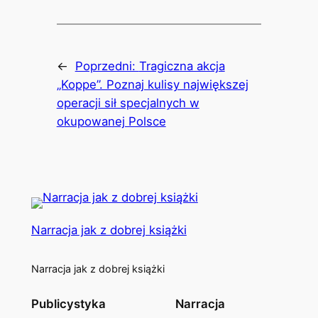
←
Poprzedni:
Tragiczna akcja
„Koppe”. Poznaj kulisy największej
operacji sił specjalnych w
okupowanej Polsce
Narracja jak z dobrej książki
Narracja jak z dobrej książki
Publicystyka
Narracja