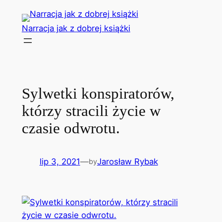
Przejdź
do
Narracja jak z dobrej książki
treści
Sylwetki konspiratorów,
którzy stracili życie w
czasie odwrotu.
lip 3, 2021
—
Jarosław Rybak
by