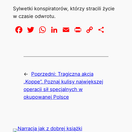
Sylwetki konspiratorów, którzy stracili życie
w czasie odwrotu.
Facebook
Twitter
WhatsApp
LinkedIn
Email
Print
Copy
Share
Link
←
Poprzedni:
Tragiczna akcja
„Koppe”. Poznaj kulisy największej
operacji sił specjalnych w
okupowanej Polsce