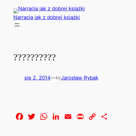
Przejdź
do
Narracja jak z dobrej książki
treści
??????????
sie 2, 2014
—
Jarosław Rybak
by
Facebook
Twitter
WhatsApp
LinkedIn
Email
Print
Copy
Share
Link