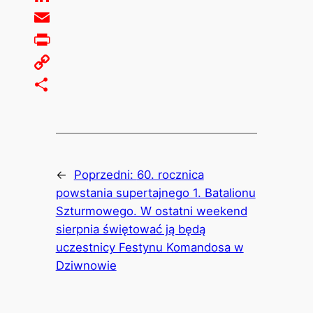
LinkedIn
Email
Print
Copy
Link
Share
←
Poprzedni:
60. rocznica
powstania supertajnego 1. Batalionu
Szturmowego. W ostatni weekend
sierpnia świętować ją będą
uczestnicy Festynu Komandosa w
Dziwnowie