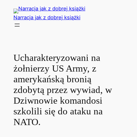
Przejdź
do
Narracja jak z dobrej książki
treści
Ucharakteryzowani na
żołnierzy US Army, z
amerykańską bronią
zdobytą przez wywiad, w
Dziwnowie komandosi
szkolili się do ataku na
NATO.