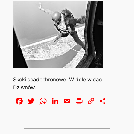
Skoki spadochronowe. W dole widać
Dziwnów.
Facebook
Twitter
WhatsApp
LinkedIn
Email
Print
Copy
Share
Link