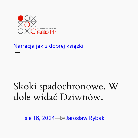
Przejdź
do
treści
Narracja jak z dobrej książki
Skoki spadochronowe. W
dole widać Dziwnów.
sie 16, 2024
—
Jarosław Rybak
by