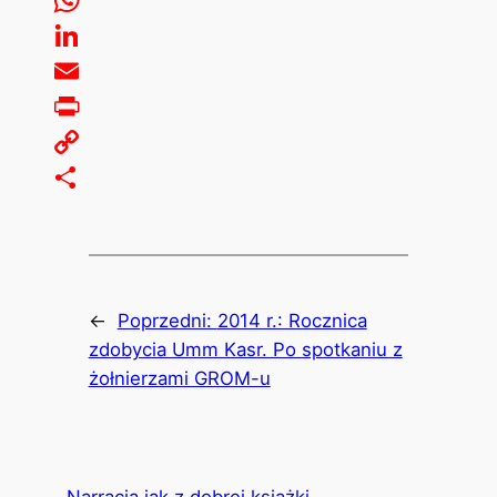
WhatsApp
LinkedIn
Email
Print
Copy
Link
Share
←
Poprzedni:
2014 r.: Rocznica
zdobycia Umm Kasr. Po spotkaniu z
żołnierzami GROM-u