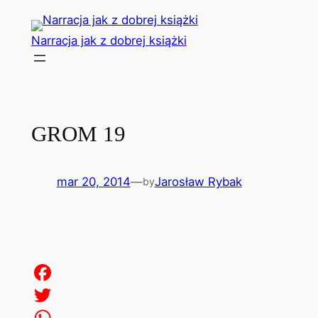
Przejdź
do
Narracja jak z dobrej książki
treści
GROM 19
mar 20, 2014
—
Jarosław Rybak
by
Facebook
Twitter