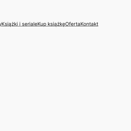
y
Książki i seriale
Kup książkę
Oferta
Kontakt