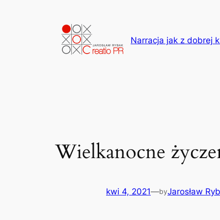
Przejdź
do
treści
Narracja jak z dobrej k
Wielkanocne życze
kwi 4, 2021
—
Jarosław Ry
by