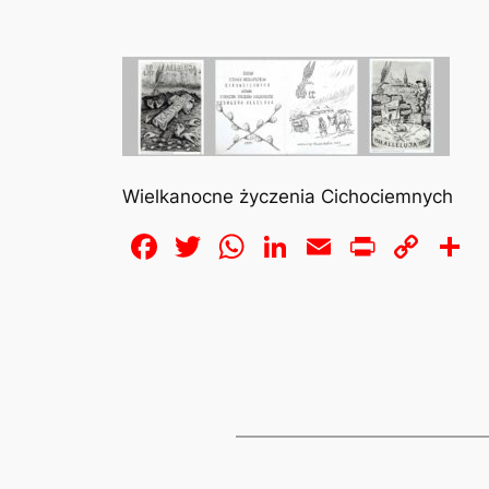
Wielkanocne życzenia Cichociemnych
Facebook
Twitter
WhatsApp
LinkedIn
Email
Print
Cop
S
Lin