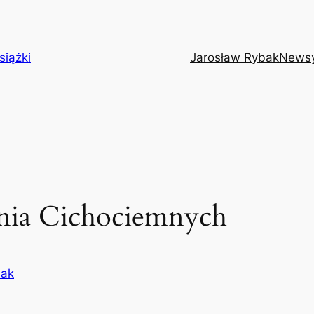
siążki
Jarosław Rybak
News
nia Cichociemnych
bak