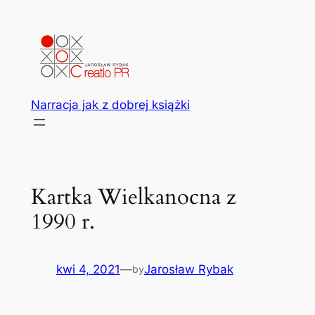
Przejdź
do
treści
Narracja jak z dobrej książki
Kartka Wielkanocna z
1990 r.
kwi 4, 2021
—
Jarosław Rybak
by