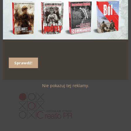
Media
Rozmaitości
←
Poprzedni:
Następny:
Powroty
Im człowiek głupszy,
do innego kraju
tym mądrzejszy
→
Sprawdź!
Nie pokazuj tej reklamy.