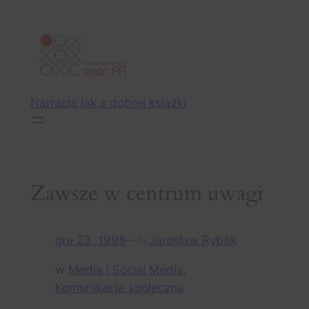
Przejdź
do
treści
Narracja jak z dobrej książki
Zawsze w centrum uwagi
gru 23, 1998
—
Jarosław Rybak
by
w
Media i Social Media
, 
Komunikacja społeczna