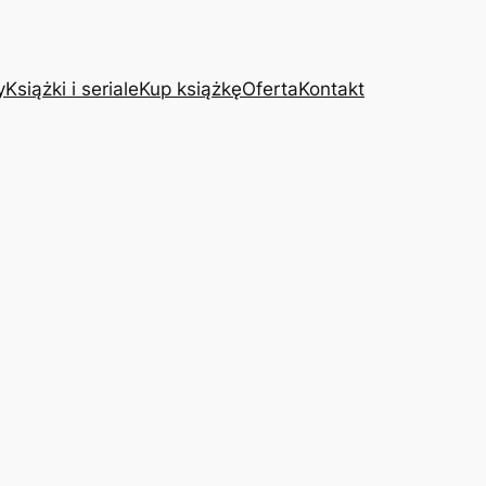
y
Książki i seriale
Kup książkę
Oferta
Kontakt