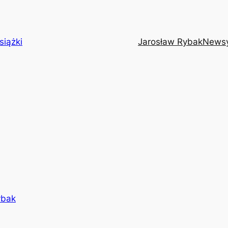
siążki
Jarosław Rybak
News
ybak