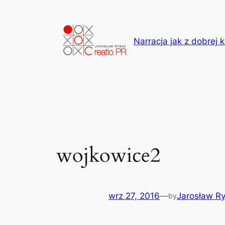
Przejdź
do
treści
Narracja jak z dobrej k
wojkowice2
wrz 27, 2016
—
Jarosław R
by