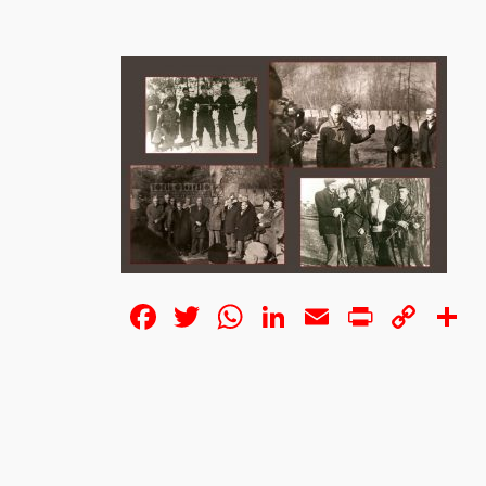
Facebook
Twitter
WhatsApp
LinkedIn
Email
Print
Cop
S
Lin