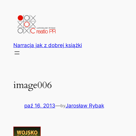
Przejdź
do
treści
Narracja jak z dobrej książki
image006
paź 16, 2013
—
Jarosław Rybak
by