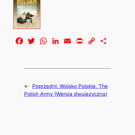
Facebook
Twitter
WhatsApp
LinkedIn
Email
Print
Copy
Share
Link
←
Poprzedni:
Wojsko Polskie. The
Polish Army (Wersja dwujęzyczna)