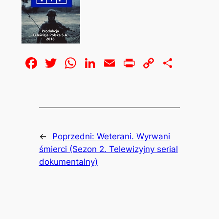
Facebook
Twitter
WhatsApp
LinkedIn
Email
Print
Copy
Share
Link
←
Poprzedni:
Weterani. Wyrwani
śmierci (Sezon 2. Telewizyjny serial
dokumentalny)