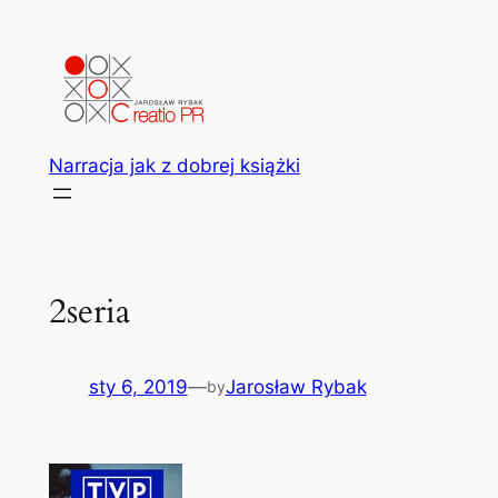
Przejdź
do
treści
Narracja jak z dobrej książki
2seria
sty 6, 2019
—
Jarosław Rybak
by