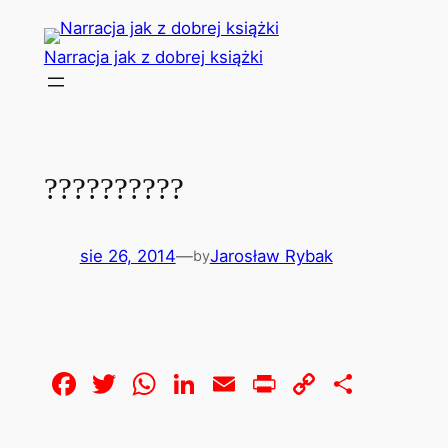
Przejdź
do
Narracja jak z dobrej książki
treści
??????????
sie 26, 2014
—
Jarosław Rybak
by
Facebook
Twitter
WhatsApp
LinkedIn
Email
Print
Copy
Share
Link