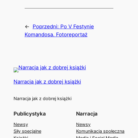
←
Poprzedni:
Po V Festynie
Komandosa. Fotoreportaż
Narracja jak z dobrej książki
Narracja jak z dobrej książki
Publicystyka
Narracja
Newsy
Newsy
Siły specjalne
Komunikacja społeczna
Książki
Media i Social Media